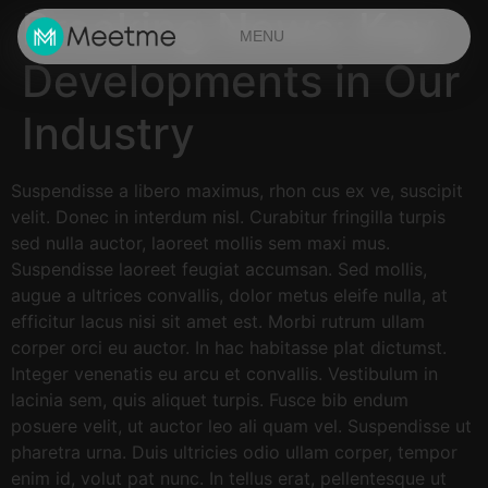
Breaking News: Key
MENU
Developments in Our
Industry
Suspendisse a libero maximus, rhon cus ex ve, suscipit
velit. Donec in interdum nisl. Curabitur fringilla turpis
sed nulla auctor, laoreet mollis sem maxi mus.
Suspendisse laoreet feugiat accumsan. Sed mollis,
augue a ultrices convallis, dolor metus eleife nulla, at
efficitur lacus nisi sit amet est. Morbi rutrum ullam
corper orci eu auctor. In hac habitasse plat dictumst.
Integer venenatis eu arcu et convallis. Vestibulum in
lacinia sem, quis aliquet turpis. Fusce bib endum
posuere velit, ut auctor leo ali quam vel. Suspendisse ut
pharetra urna. Duis ultricies odio ullam corper, tempor
enim id, volut pat nunc. In tellus erat, pellentesque ut